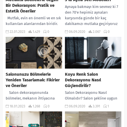
Bir Dekorasyon: Pratik ve
Aynaya bakmayı kim sevmez ki 7
Estetik Öneriler
den 70’e hepimiz aynaları
Mutfak, evin en önemli ve en sık
karşısında günde bir kaç
kullanılan alanlarından biridir.
dakikamızı mutlaka geçiriyoruz
Bu nedenle, mutfakta bölmelerle
dur. Salonlarımızın,
22.01.2023
1.429
0
06.09.2020
2.067
0
özgün bir dekorasyon yaratmak
holümüzün,...
çok...
Salonunuzu Bölmelerle
Koyu Renk Salon
Yeniden Tasarlamak: Fikirler
Dekorasyonu Nasıl
ve Öneriler
Güçlendirilir?
Salon dekorasyonunda
Salon Dekorasyonu Nasıl
bölmeler, mekanın ihtiyacına
Olmalıdır? Salon şekline uygun
göre özenle seçilen ve
mobilya seçilmelidir. Mobilyaları
18.01.2023
1.268
0
06.09.2020
3.391
1
düzenlenen ayrı alanları
mevcut alanınıza göre seçmeli ve
oluşturmak için kullanılır.
yerleştirmelisiniz. Yoksa
Bölmeler, mekanın fonksiyonel...
istediğiniz simetriyi
sağlayamazsınız....