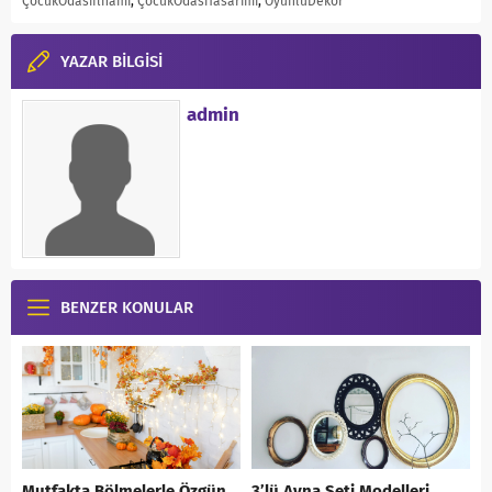
ÇocukOdasıİlhamı
,
ÇocukOdasıTasarımı
,
OyunluDekor
YAZAR BİLGİSİ
admin
BENZER KONULAR
Mutfakta Bölmelerle Özgün
3’lü Ayna Seti Modelleri