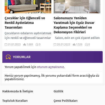
Çocuklar için Eğlenceli ve
Salonunuzu Yeniden
Renkli Aydınlatma
Yaratmak İçin Eşsiz Duvar
Tasarımları
Kaplama Seçenekleri ve
Dekorasyon Fikirleri
Çocukların odalarını aydınlatmak
için renkli ve eğlenceli tasarımlar
Salon, evin en çok ziyaret edilen
kullanmak hem odaların güzel
ve konforlu vakit geçirilen
31.01.2023
1.669
0
20.01.2023
1.526
0
görünmesini sağlar hem de
odasıdır. Bu nedenle salon
çocuklar için rahat bir...
dekorasyonu ve duvar
YORUMLAR
kaplamaları önemlidir....
Yorum yapabilmek için
oturum açmalısınız
.
Henüz yorum yapılmamış. İlk yorumu yukarıdaki form aracılığıyla siz
yapabilirsiniz.
Hakkımızda & İletişim
Gizlilik
Topluluk Kuralları
Çerez Politikaları