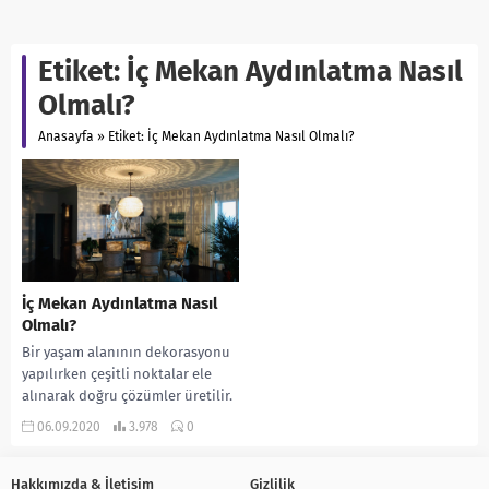
Etiket:
İç Mekan Aydınlatma Nasıl
Olmalı?
Anasayfa
»
Etiket: İç Mekan Aydınlatma Nasıl Olmalı?
İç Mekan Aydınlatma Nasıl
Olmalı?
Bir yaşam alanının dekorasyonu
yapılırken çeşitli noktalar ele
alınarak doğru çözümler üretilir.
Bu noktalar duvarlar, zemin,
06.09.2020
3.978
0
mobilyalar, hareketli objeler,
tablolar,...
Hakkımızda & İletişim
Gizlilik