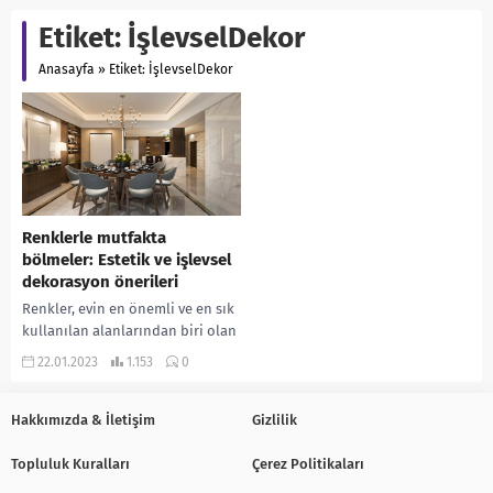
Etiket:
İşlevselDekor
Anasayfa
»
Etiket: İşlevselDekor
Renklerle mutfakta
bölmeler: Estetik ve işlevsel
dekorasyon önerileri
Renkler, evin en önemli ve en sık
kullanılan alanlarından biri olan
mutfakta özgün bir dekorasyon
22.01.2023
1.153
0
yaratmada çok önemlidir.
Renkler, mutfağı...
Hakkımızda & İletişim
Gizlilik
Topluluk Kuralları
Çerez Politikaları