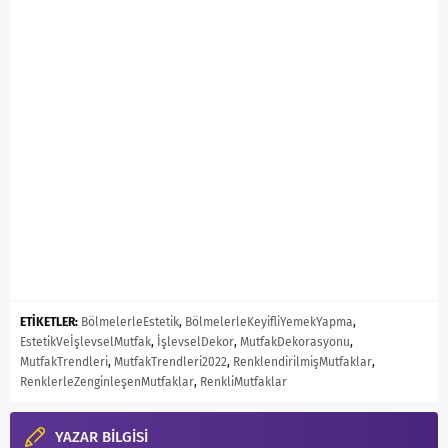
ETİKETLER:
BölmelerleEstetik
,
BölmelerleKeyifliYemekYapma
,
EstetikVeİşlevselMutfak
,
İşlevselDekor
,
MutfakDekorasyonu
,
MutfakTrendleri
,
MutfakTrendleri2022
,
RenklendirilmişMutfaklar
,
RenklerleZenginleşenMutfaklar
,
RenkliMutfaklar
YAZAR BİLGİSİ