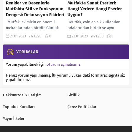
Renkler ve Desenlerle
Mutfakta Sanat Eserleri:
Mutfakta Stil ve Funksyonun
Hangi Yerlere Hangi Eserler
Dengesi: Dekorasyon Fikirleri
Uygun?
Mutfak, evimizin en önemli
Mutfak, evin en sık kullanılan
mekanlarından biridir. Günlük
odalarından biridir ve aynı
hayatımızda sıklıkla vakit
zamanda aile için önemli bir
21.01.2023
1.290
0
22.01.2023
1.200
0
geçirdiğimiz ve aile bireyleriyle
toplu yaşam alanıdır. Bu
birlikte zaman geçirdiğimiz bir
nedenle,...
alandır....
YORUMLAR
Yorum yapabilmek için
oturum açmalısınız
.
Henüz yorum yapılmamış. İlk yorumu yukarıdaki form aracılığıyla siz
yapabilirsiniz.
Hakkımızda & İletişim
Gizlilik
Topluluk Kuralları
Çerez Politikaları
Yayın İlkeleri