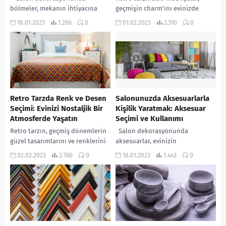
bölmeler, mekanın ihtiyacına
geçmişin charm’ını evinizde
göre özenle seçilen ve
yeniden yaşamanıza olanak tanır.
18.01.2023
1.286
0
01.02.2023
2.510
0
düzenlenen ayrı alanları
Bu tarzdaki mobilyalar, eski
oluşturmak için kullanılır.
zamanların güzelliklerini ve
Bölmeler, mekanın fonksiyonel...
nostalgia hissini evinizde...
Retro Tarzda Renk ve Desen
Salonunuzda Aksesuarlarla
Seçimi: Evinizi Nostaljik Bir
Kişilik Yaratmak: Aksesuar
Atmosferde Yaşatın
Seçimi ve Kullanımı
Retro tarzın, geçmiş dönemlerin
Salon dekorasyonunda
güzel tasarımlarını ve renklerini
aksesuarlar, evinizin
hatırlamaya dayandığı bir
görünümünü ve atmosferini
02.02.2023
2.760
0
18.01.2023
1.443
0
dekorasyon stilidir. Bu tarz,
tamamlamak için önemlidir.
evinizi nostaljik bir atmosferde
Aksesuarlar, oda içindeki mevcut
yaşatmanızı...
renkleri ve tarzı vurgulamakta,
boş...