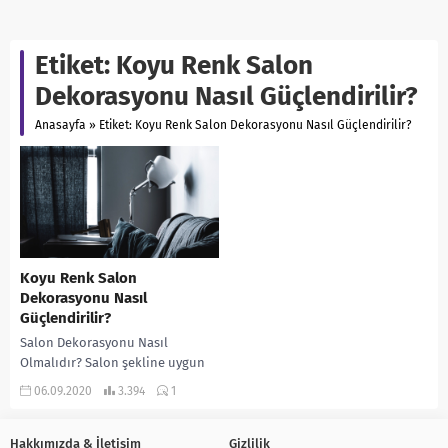
Etiket:
Koyu Renk Salon
Dekorasyonu Nasıl Güçlendirilir?
Anasayfa
»
Etiket: Koyu Renk Salon Dekorasyonu Nasıl Güçlendirilir?
Koyu Renk Salon
Dekorasyonu Nasıl
Güçlendirilir?
Salon Dekorasyonu Nasıl
Olmalıdır? Salon şekline uygun
mobilya seçilmelidir. Mobilyaları
06.09.2020
3.394
1
mevcut alanınıza göre seçmeli ve
yerleştirmelisiniz. Yoksa
istediğiniz simetriyi
Hakkımızda & İletişim
Gizlilik