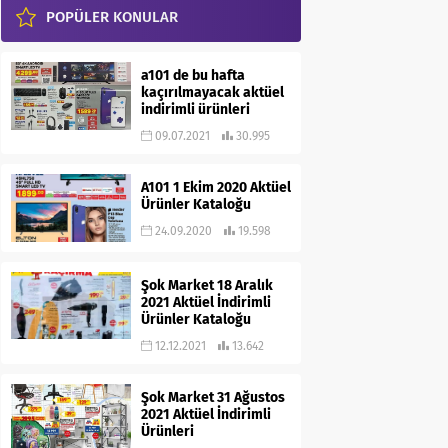
POPÜLER KONULAR
a101 de bu hafta
kaçırılmayacak aktüel
indirimli ürünleri
09.07.2021
30.995
A101 1 Ekim 2020 Aktüel
Ürünler Kataloğu
24.09.2020
19.598
Şok Market 18 Aralık
2021 Aktüel İndirimli
Ürünler Kataloğu
12.12.2021
13.642
Şok Market 31 Ağustos
2021 Aktüel İndirimli
Ürünleri