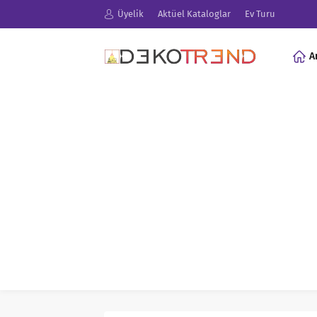
Üyelik
Aktüel Kataloglar
Ev Turu
A