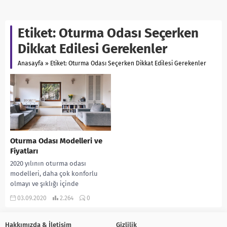
Etiket:
Oturma Odası Seçerken
Dikkat Edilesi Gerekenler
Anasayfa
»
Etiket: Oturma Odası Seçerken Dikkat Edilesi Gerekenler
Oturma Odası Modelleri ve
Fiyatları
2020 yılının oturma odası
modelleri, daha çok konforlu
olmayı ve şıklığı içinde
barındırıyor. Son teknoloji ile
03.09.2020
2.264
0
istenilen modelde üretilen
koltuk...
Hakkımızda & İletişim
Gizlilik