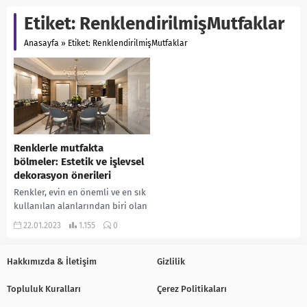
Etiket:
RenklendirilmişMutfaklar
Anasayfa
»
Etiket: RenklendirilmişMutfaklar
Renklerle mutfakta
bölmeler: Estetik ve işlevsel
dekorasyon önerileri
Renkler, evin en önemli ve en sık
kullanılan alanlarından biri olan
mutfakta özgün bir dekorasyon
22.01.2023
1.155
0
yaratmada çok önemlidir.
Renkler, mutfağı...
Hakkımızda & İletişim
Gizlilik
Topluluk Kuralları
Çerez Politikaları