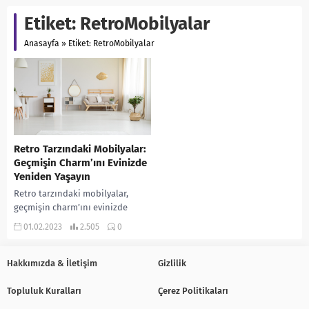
Etiket:
RetroMobilyalar
Anasayfa
»
Etiket: RetroMobilyalar
Retro Tarzındaki Mobilyalar:
Geçmişin Charm’ını Evinizde
Yeniden Yaşayın
Retro tarzındaki mobilyalar,
geçmişin charm’ını evinizde
yeniden yaşamanıza olanak tanır.
01.02.2023
2.505
0
Bu tarzdaki mobilyalar, eski
zamanların güzelliklerini ve
nostalgia hissini evinizde...
Hakkımızda & İletişim
Gizlilik
Topluluk Kuralları
Çerez Politikaları