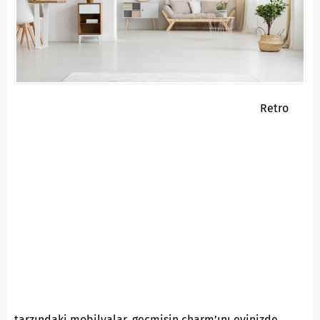
Retro
tarzındaki mobilyalar, geçmişin charm’ını evinizde