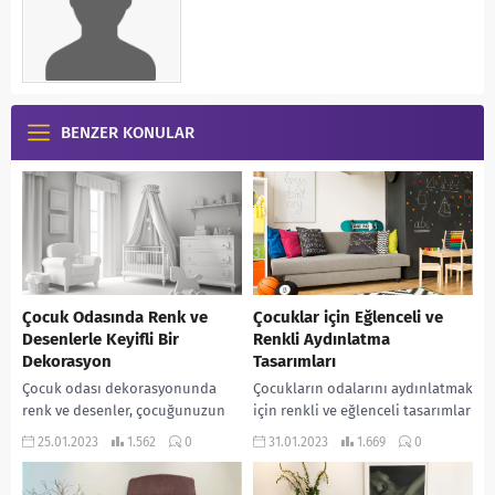
BENZER KONULAR
Çocuk Odasında Renk ve
Çocuklar için Eğlenceli ve
Desenlerle Keyifli Bir
Renkli Aydınlatma
Dekorasyon
Tasarımları
Çocuk odası dekorasyonunda
Çocukların odalarını aydınlatmak
renk ve desenler, çocuğunuzun
için renkli ve eğlenceli tasarımlar
oyun ve öğrenme deneyimini
kullanmak hem odaların güzel
25.01.2023
1.562
0
31.01.2023
1.669
0
etkileyebilir. Aynı zamanda
görünmesini sağlar hem de
çocuğunuzun ruh halini de
çocuklar için rahat bir...