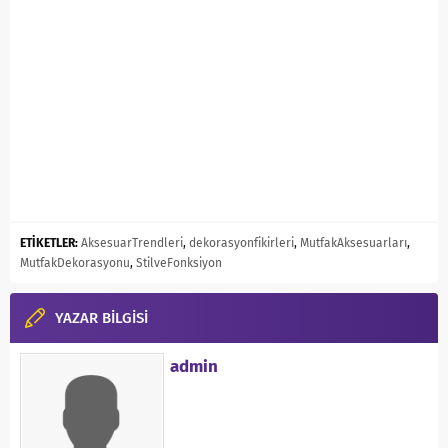
ETİKETLER:
AksesuarTrendleri
,
dekorasyonfikirleri
,
MutfakAksesuarları
,
MutfakDekorasyonu
,
StilveFonksiyon
YAZAR BİLGİSİ
admin