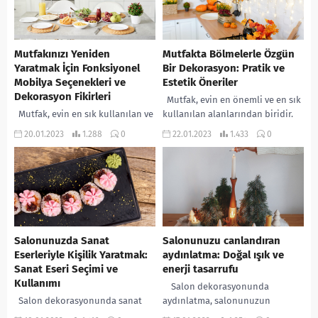
Mutfakınızı Yeniden
Mutfakta Bölmelerle Özgün
Yaratmak İçin Fonksiyonel
Bir Dekorasyon: Pratik ve
Mobilya Seçenekleri ve
Estetik Öneriler
Dekorasyon Fikirleri
Mutfak, evin en önemli ve en sık
Mutfak, evin en sık kullanılan ve
kullanılan alanlarından biridir.
önemli odalarından biridir. Bu
Bu nedenle, mutfakta bölmelerle
20.01.2023
1.288
0
22.01.2023
1.433
0
nedenle mutfak dekorasyonu ve
özgün bir dekorasyon yaratmak
mobilya seçimi önemlidir.
çok...
Mobilya seçiminde...
Salonunuzda Sanat
Salonunuzu canlandıran
Eserleriyle Kişilik Yaratmak:
aydınlatma: Doğal ışık ve
Sanat Eseri Seçimi ve
enerji tasarrufu
Kullanımı
Salon dekorasyonunda
Salon dekorasyonunda sanat
aydınlatma, salonunuzun
eserleri kullanmak, evinizin
görünümünü ve atmosferini