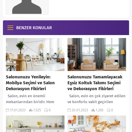
BENZER KONULAR
Salonunuzu Yenileyin:
Salonunuzu Tamamlayacak
Mobilya Seçimi ve Salon
Eşsiz Koltuk Takımı Seçimi
Dekorasyon Fikirleri
ve Dekorasyon Fikirleri
Salon, evin en önemli
Salon, evin en çok ziyaret edilen
mekanlarından biridir. Hem
ve konforlu vakit geçirilen
misafirlerinizi ağırlamak için hem
odasıdır. Bu nedenle salon
17.01.2023
1.525
0
20.01.2023
1.265
0
de ailecek vakit geçirmek için
dekorasyonu ve koltuk takımı
kullandığınız bir alandır....
seçimi...