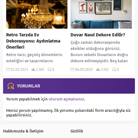
aydınlatma aynı zamanda
odanın...
Retro Tarzda Ev
Duvar Nasıl Dekore Edilir?
Dekorasyonu: Aydınlatma
Çoğu zaman dekorasyonda
Önerileri
eksikler olduğunu görürüz.
Retro tarzı, geçmiş dönemlerin
Bunun sebebi Duvarların doğru
estetiğini ve tasarımlarını
dekore edilmeyişidir. Boş kalan
yeniden canlandıran bir
duvarlar dekorasyonda boşluk
02.02.2023
2.185
0
06.09.2020
3.102
0
dekorasyon tarzıdır. Bu tarzda ev
hissi yaratır. Bu...
dekorasyonu yaparken
aydınlatma seçimleri de...
YORUMLAR
Yorum yapabilmek için
oturum açmalısınız
.
Henüz yorum yapılmamış. İlk yorumu yukarıdaki form aracılığıyla siz
yapabilirsiniz.
Hakkımızda & İletişim
Gizlilik