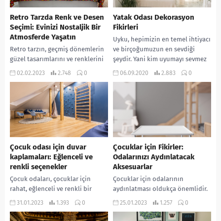
Retro Tarzda Renk ve Desen
Yatak Odası Dekorasyon
Seçimi: Evinizi Nostaljik Bir
Fikirleri
Atmosferde Yaşatın
Uyku, hepimizin en temel ihtiyacı
Retro tarzın, geçmiş dönemlerin
ve birçoğumuzun en sevdiği
güzel tasarımlarını ve renklerini
şeydir. Yani kim uyumayı sevmez
hatırlamaya dayandığı bir
ki? Uyku kalitemizi etkileyen
02.02.2023
2.748
0
06.09.2020
2.883
0
dekorasyon stilidir. Bu tarz,
birçok şey...
evinizi nostaljik bir atmosferde
yaşatmanızı...
Çocuk odası için duvar
Çocuklar için Fikirler:
kaplamaları: Eğlenceli ve
Odalarınızı Aydınlatacak
renkli seçenekler
Aksesuarlar
Çocuk odaları, çocuklar için
Çocuklar için odalarının
rahat, eğlenceli ve renkli bir
aydınlatması oldukça önemlidir.
ortam yaratmak için özel olarak
Aydınlatma, çocuğunuzun
31.01.2023
1.393
0
25.01.2023
1.257
0
tasarlanmıştır. Duvar
odasının içinde rahat ve huzurlu
kaplamaları, bu ortamı daha...
olmasını sağlar. Ayrıca,