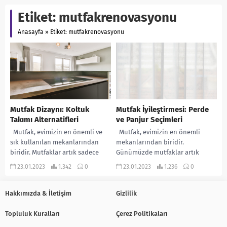
Etiket:
mutfakrenovasyonu
Anasayfa
»
Etiket: mutfakrenovasyonu
Mutfak Dizaynı: Koltuk
Mutfak İyileştirmesi: Perde
Takımı Alternatifleri
ve Panjur Seçimleri
Mutfak, evimizin en önemli ve
Mutfak, evimizin en önemli
sık kullanılan mekanlarından
mekanlarından biridir.
biridir. Mutfaklar artık sadece
Günümüzde mutfaklar artık
yemek pişirmek için kullanılan
sadece yemek pişirmek için
23.01.2023
1.342
0
23.01.2023
1.236
0
yerler değil, aynı...
kullanılan yerler değil, aynı
zamanda ailelerin...
Hakkımızda & İletişim
Gizlilik
Topluluk Kuralları
Çerez Politikaları