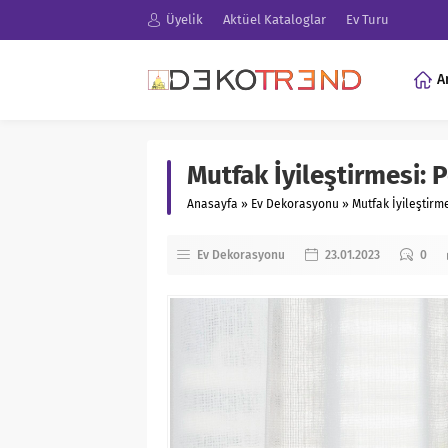
Üyelik
Aktüel Kataloglar
Ev Turu
A
Mutfak İyileştirmesi: 
Anasayfa
»
Ev Dekorasyonu
»
Mutfak İyileştirm
Ev Dekorasyonu
23.01.2023
0