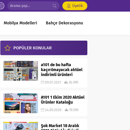
Üyelik
Mobilya Modelleri
Bahçe Dekorasyonu
POPÜLER KONULAR
a101 de bu hafta
kaçırılmayacak aktüel
indirimli ürünleri
09.07.2021
30.995
A101 1 Ekim 2020 Aktüel
Ürünler Kataloğu
24.09.2020
19.599
Şok Market 18 Aralık