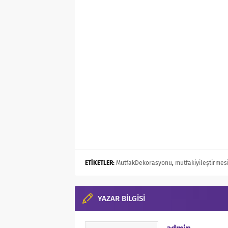
ETİKETLER:
MutfakDekorasyonu
,
mutfakiyileştirmes
YAZAR BİLGİSİ