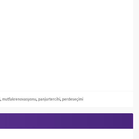
i
,
mutfakrenovasyonu
,
panjurtercihi
,
perdeseçimi