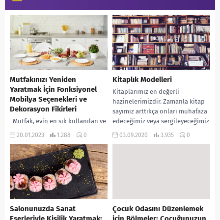
Mutfakınızı Yeniden
Kitaplık Modelleri
Yaratmak İçin Fonksiyonel
Kitaplarımız en değerli
Mobilya Seçenekleri ve
hazinelerimizdir. Zamanla kitap
Dekorasyon Fikirleri
sayımız arttıkça onları muhafaza
Mutfak, evin en sık kullanılan ve
edeceğimiz veya sergileyeceğimiz
önemli odalarından biridir. Bu
kullanışlı alanlara ihtiyaç
20.01.2023
1.288
0
03.09.2020
3.935
0
nedenle mutfak dekorasyonu ve
duyuyoruz. Bu noktada
mobilya seçimi önemlidir.
dekoratif...
Mobilya seçiminde...
Salonunuzda Sanat
Çocuk Odasını Düzenlemek
Eserleriyle Kişilik Yaratmak:
için Bölmeler: Çocuğunuzun