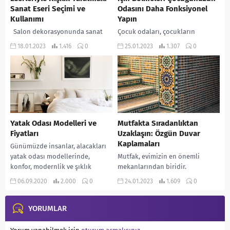
Sanat Eseri Seçimi ve
Odasını Daha Fonksiyonel
Kullanımı
Yapın
Salon dekorasyonunda sanat
Çocuk odaları, çocukların
eserleri kullanmak, evinizin
büyüdükçe ihtiyaçları değişebilir.
18.01.2023
1.416
0
25.01.2023
1.307
0
atmosferini ve estetiğini ciddi
Bu nedenle, çocuk odasını
anlamda değiştirebilir. Birçok
düzenlemek için bölmeler
insan, evlerinde sadece mobilya
kullanmak, çocuğunuzun odasını
ve aksesuarlarla...
daha fonksiyonel hale
getirebilir....
Yatak Odası Modelleri ve
Mutfakta Sıradanlıktan
Fiyatları
Uzaklaşın: Özgün Duvar
Kaplamaları
Günümüzde insanlar, alacakları
yatak odası modellerinde,
Mutfak, evimizin en önemli
konfor, modernlik ve şıklık
mekanlarından biridir.
arıyorlar. Bu taleplere göre
Günümüzde mutfaklar, sadece
06.09.2020
2.000
0
24.01.2023
1.609
0
üreticiler yatak odalarını
yemeğimizi yapmak için
günümüz şartlarına göre...
kullandığımız yerler olarak değil,
YORUMLAR
aynı zamanda aile bireyleriyle...