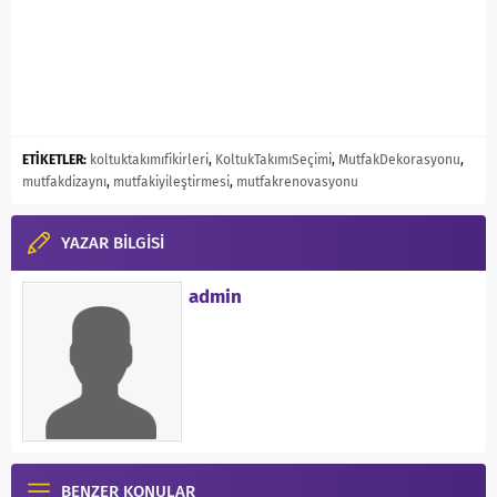
ETİKETLER:
koltuktakımıfikirleri
,
KoltukTakımıSeçimi
,
MutfakDekorasyonu
,
mutfakdizaynı
,
mutfakiyileştirmesi
,
mutfakrenovasyonu
YAZAR BİLGİSİ
admin
BENZER KONULAR