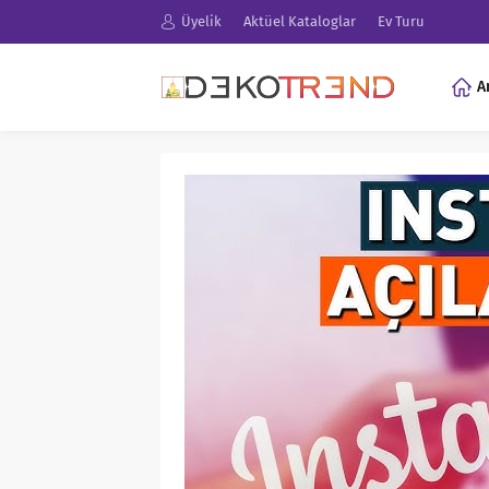
Üyelik
Aktüel Kataloglar
Ev Turu
A