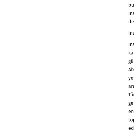
bu
In
de
In
In
ka
gü
Ab
ye
ar
Tü
ge
en
to
ed