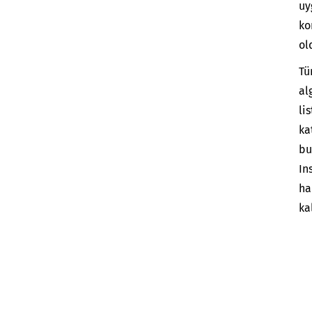
uy
ko
ol
Tü
al
li
ka
bu
In
ha
ka