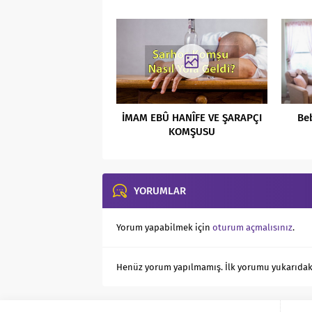
İMAM EBÛ HANÎFE VE ŞARAPÇI
Be
KOMŞUSU
YORUMLAR
Yorum yapabilmek için
oturum açmalısınız
.
Henüz yorum yapılmamış. İlk yorumu yukarıdaki f