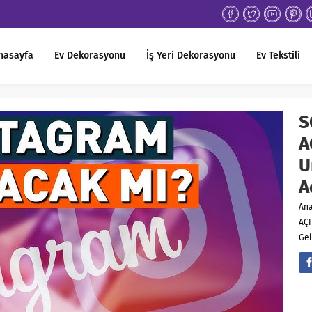
nasayfa
Ev Dekorasyonu
İş Yeri Dekorasyonu
Ev Tekstili
S
A
U
A
An
AÇI
Gel